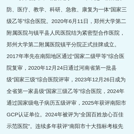
防、医疗、教学、科研、急救、康复为一体“国家三
级乙等”综合
医院。
2020
年
6
月
11
日，郑州大学第二
附属医院与镇平县人民医院结为紧密型合作医院，
郑州大学第二附属医院镇平分院正式挂牌成立。
2017
年率先在南阳地区通过“国家二级甲等”综合医
院复审，
2020
年
12
月
24
日通过河南省第一批县
级“国家三级”综合医院评审，
2023
年
12
月
26
日成为
全省第一家县级“国家三级乙等”综合医院，
2024
年
通过国家级电子病历五级评审，
2025
年获评南阳市
GCP
认证单位。
2024
年被评为
“全国百姓放心百佳
示范医院”。连续多年获评“南阳市十大指标考核先