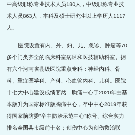
中高级职称专业技术人员
180
人，中级职称专业技
术人员
863
人，本科及硕士研究生以上学历人
1117
人。
医院设置有内、外、妇、儿、急诊、肿瘤等
70
多个门类齐全的临床科室病区和医技辅助科室。拥
有六个河南省县级医院重点专科：神经内科、骨
科、重症医学科、产科、心血管内科、儿科。医院
十
七
大中心建设成绩斐然，胸痛中心于
2020
年由基
本版升为国家标准版胸痛中心，卒中中心
2019
年获
得国家脑防委“卒中防治示范中心”称号、综合实力
排名全国县市级前十名；创伤中心为创伤救治联