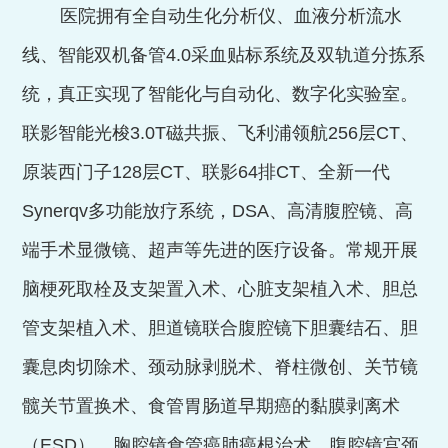
医院拥有全自动生化分析仪、血液分析流水
线、智能双机备管
4.0
采血贴标系统及双轨道分拣系
统，真正实现了智能化与自动化、数字化实验室。
联影智能光梭
3.0T
磁共振、飞利浦领航
256
层
CT
、
原装西门子
128
层
CT
、联影
64
排
CT
、全新一代
S
y
nerqv
多功能放疗系统，
DSA
、高清腹腔镜、高
端手术显微镜、超声等先进的医疗设备。常规开展
脑梗
死取栓及支架置入术、心脏支架植入术、胆总
管支架植入术、胆道镜联合腹腔镜下胆囊结石、胆
囊息肉切除术、颈动脉剥脱术、脊柱微创、关节镜
髋关节置换术、食管胃肠道早期癌的黏膜剥离术
（
ESD
）、胸腔镜食管癌肺癌根治术、腹腔镜宫颈