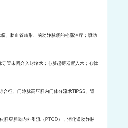
脉瘤、脑血管畸形、脑动静脉瘘的栓塞治疗；颈动
脉导管未闭介入封堵术；心脏起搏器置入术；心律
综合征、门静脉高压肝内门体分流术TIPSS、肾
皮肝穿胆道内外引流（PTCD），消化道动静脉