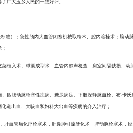
得了广大玉乡人民的一致好评。
金标准）；急性颅内大血管闭塞机械取栓术、腔内溶栓术；脑动
术；
支架植入术、球囊成型术；血管内超声检查；房室间隔缺损、动
脉瘤、四肢动脉栓塞性疾病、糖尿病足、下肢深静脉血栓、布-卡氏
消化道出血、大咳血和妇科大出血等疾病的介入治疗；
），肝血管瘤化疗栓塞术，肝囊肿引流硬化术，脾动脉栓塞术，经