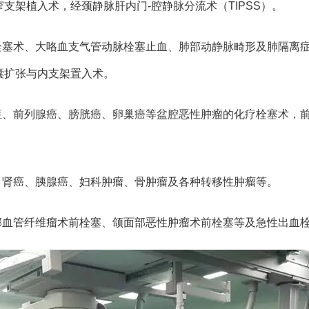
支架植入术，经颈静脉肝内门-腔静脉分流术（TIPSS）。
栓塞术、大咯血支气管动脉栓塞止血、肺部动静脉畸形及肺隔离
囊扩张与内支架置入术。
症、前列腺癌、膀胱癌、卵巢癌等盆腔恶性肿瘤的化疗栓塞术，
、肾癌、胰腺癌、妇科肿瘤、骨肿瘤及各种转移性肿瘤等。
部血管纤维瘤术前栓塞、颌面部恶性肿瘤术前栓塞等及急性出血