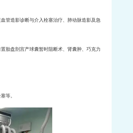
症血管造影诊断与介入栓塞治疗、肺动脉造影及急
前置胎盘剖宫产球囊暂时阻断术、肾囊肿、巧克力
栓塞等。